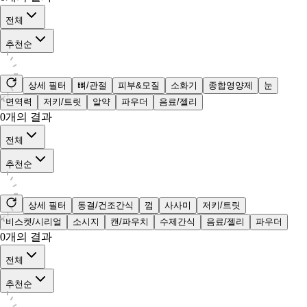
전체
추천순
상세 필터
뼈/관절
피부&모질
소화기
종합영양제
눈
면역력
저키/트릿
알약
파우더
음료/젤리
0
개의 결과
전체
추천순
상세 필터
동결/건조간식
껌
사사미
저키/트릿
비스켓/시리얼
소시지
캔/파우치
수제간식
음료/젤리
파우더
0
개의 결과
전체
추천순