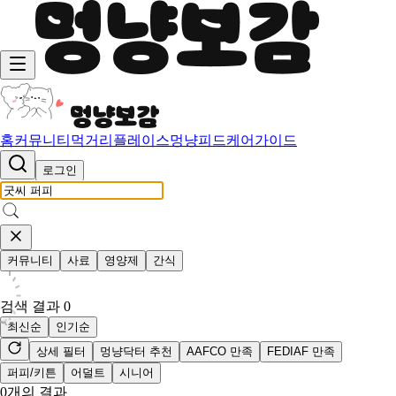
홈
커뮤니티
먹거리
플레이스
멍냥피드
케어가이드
로그인
커뮤니티
사료
영양제
간식
검색 결과
0
최신순
인기순
상세 필터
멍냥닥터 추천
AAFCO 만족
FEDIAF 만족
퍼피/키튼
어덜트
시니어
0
개의 결과