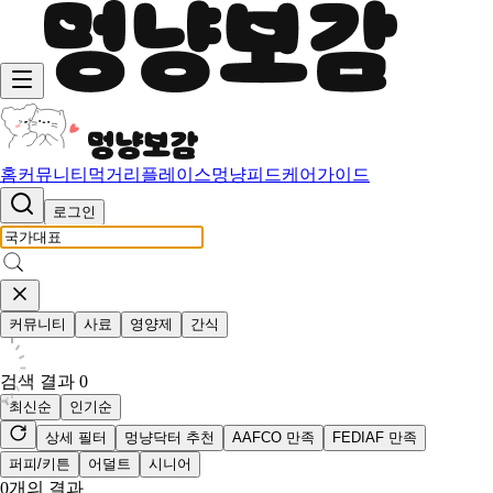
홈
커뮤니티
먹거리
플레이스
멍냥피드
케어가이드
로그인
커뮤니티
사료
영양제
간식
검색 결과
0
최신순
인기순
상세 필터
멍냥닥터 추천
AAFCO 만족
FEDIAF 만족
퍼피/키튼
어덜트
시니어
0
개의 결과