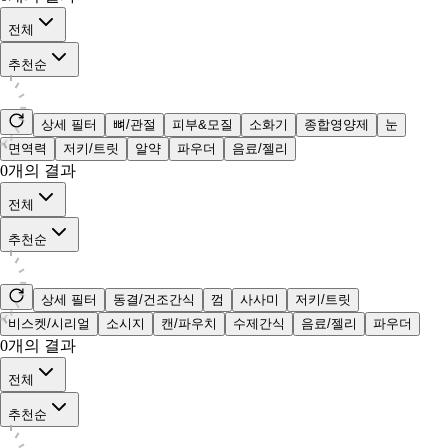
전체
추천순
상세 필터
뼈/관절
피부&모질
소화기
종합영양제
눈
면역력
저키/트릿
알약
파우더
음료/젤리
0
개의 결과
전체
추천순
상세 필터
동결/건조간식
껌
사사미
저키/트릿
비스켓/시리얼
소시지
캔/파우치
수제간식
음료/젤리
파우더
0
개의 결과
전체
추천순