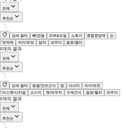
전체
추천순
상세 필터
뼈/관절
피부&모질
소화기
종합영양제
눈
면역력
저키/트릿
알약
파우더
음료/젤리
0
개의 결과
전체
추천순
상세 필터
동결/건조간식
껌
사사미
저키/트릿
비스켓/시리얼
소시지
캔/파우치
수제간식
음료/젤리
파우더
0
개의 결과
전체
추천순