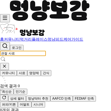
홈
커뮤니티
먹거리
플레이스
멍냥피드
케어가이드
로그인
커뮤니티
사료
영양제
간식
검색 결과
0
최신순
인기순
상세 필터
멍냥닥터 추천
AAFCO 만족
FEDIAF 만족
퍼피/키튼
어덜트
시니어
0
개의 결과