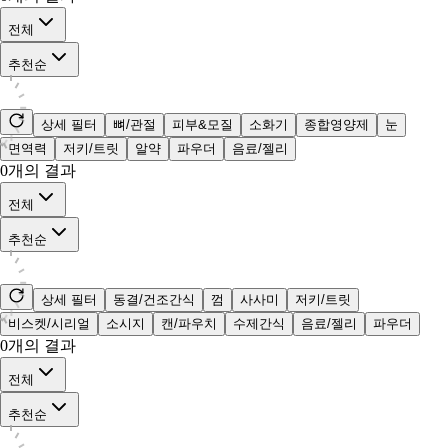
전체
추천순
상세 필터
뼈/관절
피부&모질
소화기
종합영양제
눈
면역력
저키/트릿
알약
파우더
음료/젤리
0
개의 결과
전체
추천순
상세 필터
동결/건조간식
껌
사사미
저키/트릿
비스켓/시리얼
소시지
캔/파우치
수제간식
음료/젤리
파우더
0
개의 결과
전체
추천순