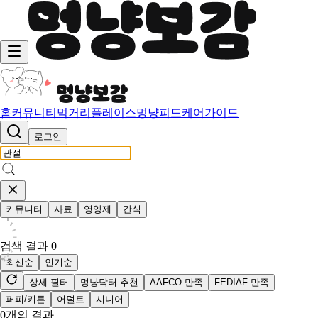
홈
커뮤니티
먹거리
플레이스
멍냥피드
케어가이드
로그인
커뮤니티
사료
영양제
간식
검색 결과
0
최신순
인기순
상세 필터
멍냥닥터 추천
AAFCO 만족
FEDIAF 만족
퍼피/키튼
어덜트
시니어
0
개의 결과