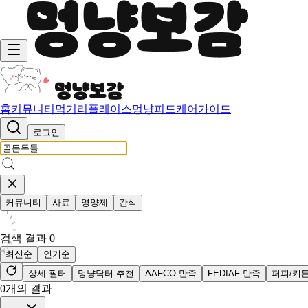
홈
커뮤니티
먹거리
플레이스
멍냥피드
케어가이드
로그인
커뮤니티
사료
영양제
간식
검색 결과
0
최신순
인기순
상세 필터
멍냥닥터 추천
AAFCO 만족
FEDIAF 만족
퍼피/키
0
개의 결과