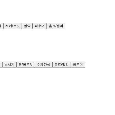
력
저키/트릿
알약
파우더
음료/젤리
얼
소시지
캔/파우치
수제간식
음료/젤리
파우더