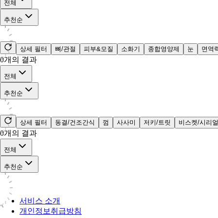
전체
추천순
상세 필터
뼈/관절
피부&모질
소화기
종합영양제
눈
면역
0
개의 결과
전체
추천순
상세 필터
동결/건조간식
껌
사사미
저키/트릿
비스켓/시리
0
개의 결과
전체
추천순
서비스 소개
개인정보취급방침