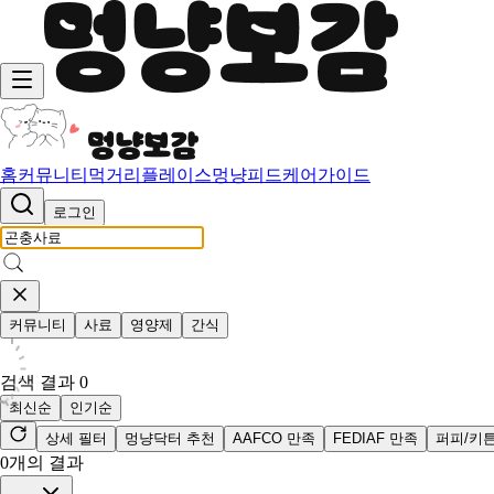
홈
커뮤니티
먹거리
플레이스
멍냥피드
케어가이드
로그인
커뮤니티
사료
영양제
간식
검색 결과
0
최신순
인기순
상세 필터
멍냥닥터 추천
AAFCO 만족
FEDIAF 만족
퍼피/키
0
개의 결과