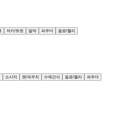
력
저키/트릿
알약
파우더
음료/젤리
얼
소시지
캔/파우치
수제간식
음료/젤리
파우더