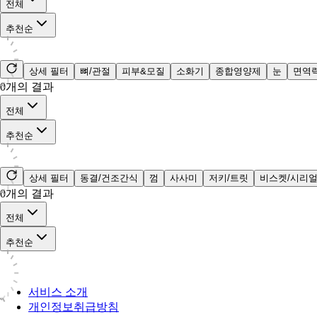
전체
추천순
상세 필터
뼈/관절
피부&모질
소화기
종합영양제
눈
면역
0
개의 결과
전체
추천순
상세 필터
동결/건조간식
껌
사사미
저키/트릿
비스켓/시리
0
개의 결과
전체
추천순
서비스 소개
개인정보취급방침