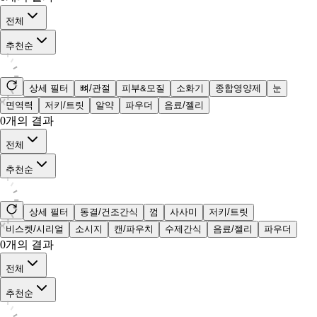
전체
추천순
상세 필터
뼈/관절
피부&모질
소화기
종합영양제
눈
면역력
저키/트릿
알약
파우더
음료/젤리
0
개의 결과
전체
추천순
상세 필터
동결/건조간식
껌
사사미
저키/트릿
비스켓/시리얼
소시지
캔/파우치
수제간식
음료/젤리
파우더
0
개의 결과
전체
추천순