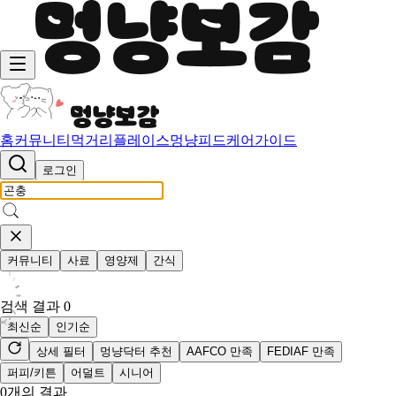
홈
커뮤니티
먹거리
플레이스
멍냥피드
케어가이드
로그인
커뮤니티
사료
영양제
간식
검색 결과
0
최신순
인기순
상세 필터
멍냥닥터 추천
AAFCO 만족
FEDIAF 만족
퍼피/키튼
어덜트
시니어
0
개의 결과