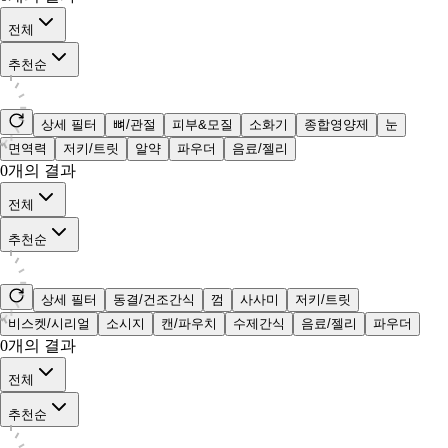
전체
추천순
상세 필터
뼈/관절
피부&모질
소화기
종합영양제
눈
면역력
저키/트릿
알약
파우더
음료/젤리
0
개의 결과
전체
추천순
상세 필터
동결/건조간식
껌
사사미
저키/트릿
비스켓/시리얼
소시지
캔/파우치
수제간식
음료/젤리
파우더
0
개의 결과
전체
추천순