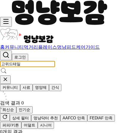
홈
커뮤니티
먹거리
플레이스
멍냥피드
케어가이드
로그인
커뮤니티
사료
영양제
간식
검색 결과
0
최신순
인기순
상세 필터
멍냥닥터 추천
AAFCO 만족
FEDIAF 만족
퍼피/키튼
어덜트
시니어
0
개의 결과