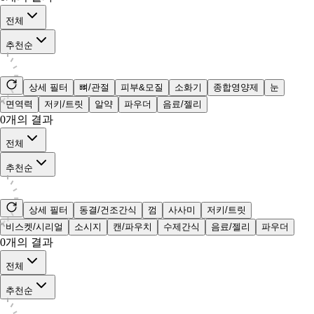
전체
추천순
상세 필터
뼈/관절
피부&모질
소화기
종합영양제
눈
면역력
저키/트릿
알약
파우더
음료/젤리
0
개의 결과
전체
추천순
상세 필터
동결/건조간식
껌
사사미
저키/트릿
비스켓/시리얼
소시지
캔/파우치
수제간식
음료/젤리
파우더
0
개의 결과
전체
추천순