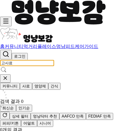
홈
커뮤니티
먹거리
플레이스
멍냥피드
케어가이드
로그인
커뮤니티
사료
영양제
간식
검색 결과
0
최신순
인기순
상세 필터
멍냥닥터 추천
AAFCO 만족
FEDIAF 만족
퍼피/키튼
어덜트
시니어
0
개의 결과