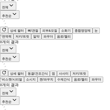
전체
추천순
상세 필터
뼈/관절
피부&모질
소화기
종합영양제
눈
면역력
저키/트릿
알약
파우더
음료/젤리
0
개의 결과
전체
추천순
상세 필터
동결/건조간식
껌
사사미
저키/트릿
비스켓/시리얼
소시지
캔/파우치
수제간식
음료/젤리
파우더
0
개의 결과
전체
추천순