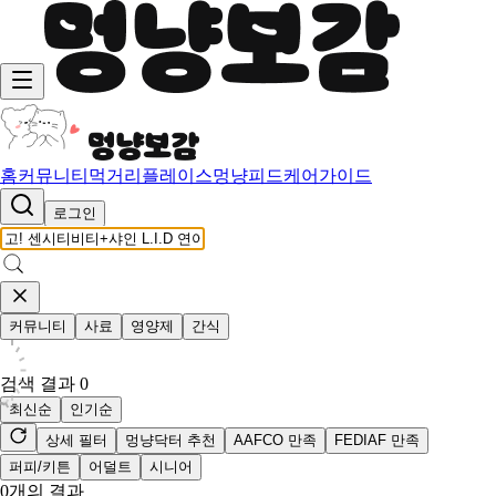
홈
커뮤니티
먹거리
플레이스
멍냥피드
케어가이드
로그인
커뮤니티
사료
영양제
간식
검색 결과
0
최신순
인기순
상세 필터
멍냥닥터 추천
AAFCO 만족
FEDIAF 만족
퍼피/키튼
어덜트
시니어
0
개의 결과