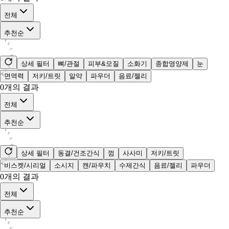
전체
추천순
상세 필터
뼈/관절
피부&모질
소화기
종합영양제
눈
면역력
저키/트릿
알약
파우더
음료/젤리
0
개의 결과
전체
추천순
상세 필터
동결/건조간식
껌
사사미
저키/트릿
비스켓/시리얼
소시지
캔/파우치
수제간식
음료/젤리
파우더
0
개의 결과
전체
추천순