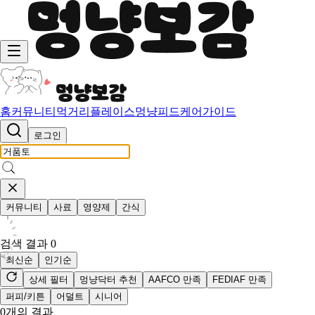
홈
커뮤니티
먹거리
플레이스
멍냥피드
케어가이드
로그인
커뮤니티
사료
영양제
간식
검색 결과
0
최신순
인기순
상세 필터
멍냥닥터 추천
AAFCO 만족
FEDIAF 만족
퍼피/키튼
어덜트
시니어
0
개의 결과