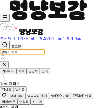
홈
커뮤니티
먹거리
플레이스
멍냥피드
케어가이드
로그인
커뮤니티
사료
영양제
간식
검색 결과
0
최신순
인기순
상세 필터
멍냥닥터 추천
AAFCO 만족
FEDIAF 만족
퍼피/키튼
어덜트
시니어
0
개의 결과