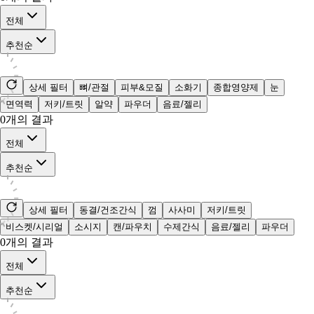
전체
추천순
상세 필터
뼈/관절
피부&모질
소화기
종합영양제
눈
면역력
저키/트릿
알약
파우더
음료/젤리
0
개의 결과
전체
추천순
상세 필터
동결/건조간식
껌
사사미
저키/트릿
비스켓/시리얼
소시지
캔/파우치
수제간식
음료/젤리
파우더
0
개의 결과
전체
추천순