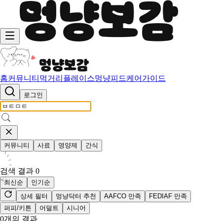
홈
커뮤니티
먹거리
플레이스
멍냥피드
케어가이드
로그인
커뮤니티
사료
영양제
간식
검색 결과
0
최신순
인기순
상세 필터
멍냥닥터 추천
AAFCO 만족
FEDIAF 만족
퍼피/키튼
어덜트
시니어
0
개의 결과