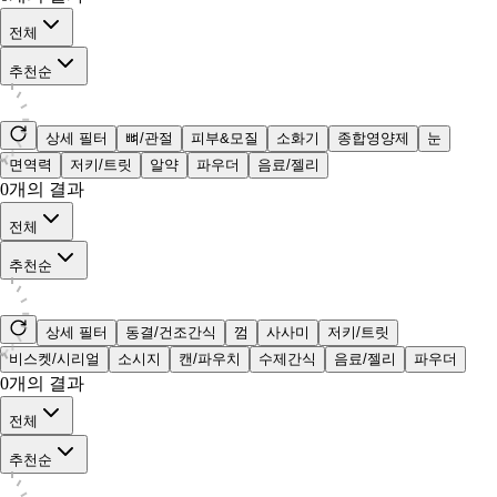
전체
추천순
상세 필터
뼈/관절
피부&모질
소화기
종합영양제
눈
면역력
저키/트릿
알약
파우더
음료/젤리
0
개의 결과
전체
추천순
상세 필터
동결/건조간식
껌
사사미
저키/트릿
비스켓/시리얼
소시지
캔/파우치
수제간식
음료/젤리
파우더
0
개의 결과
전체
추천순