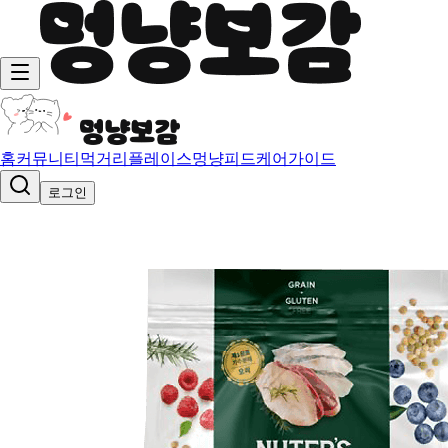
홈
커뮤니티
먹거리
플레이스
멍냥피드
케어가이드
로그인