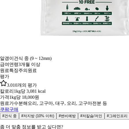
알갱이
건식 중 (9 ~ 12mm)
급여연령
3개월 이상
원료특징
주의원료
평가
3.0
10
개의 평가
칼로리
1kg당 3,081 kcal
가격
1kg당 18,000원
원료
가수분해오리, 고구마, 대구, 오리, 고구마전분 등
쿠팡구매
#건식 중
#저지방 (10% 이하)
#변비예방
#저칼슘/저인
#그레인프리
좀 더 맞춤 정보를 받고 싶다면?