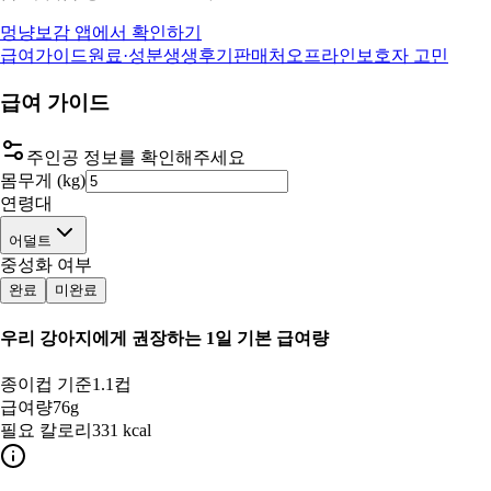
멍냥보감 앱에서 확인하기
급여가이드
원료·성분
생생후기
판매처
오프라인
보호자 고민
급여 가이드
주인공 정보를 확인해주세요
몸무게 (kg)
연령대
어덜트
중성화 여부
완료
미완료
우리 강아지
에게 권장하는 1일 기본 급여량
종이컵 기준
1.1컵
급여량
76g
필요 칼로리
331 kcal