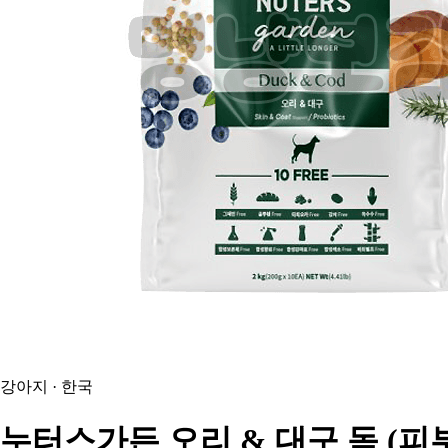
강아지 · 한국
누터스가든
오리 & 대구 독 (피