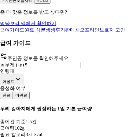
#유산균포함사료
#L.I.D
좀 더 맞춤 정보를 받고 싶다면?
멍냥보감 앱에서 확인하기
급여가이드
원료·성분
생생후기
판매처
오프라인
보호자 고민
급여 가이드
주인공 정보를 확인해주세요
몸무게 (kg)
연령대
어덜트
중성화 여부
완료
미완료
우리 강아지
에게 권장하는 1일 기본 급여량
종이컵 기준
1.5컵
급여량
102g
필요 칼로리
331 kcal