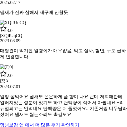
2025.02.17
냄새가 진짜 심해서 재구매 안할듯
3.0
|
XQifUqCQ
2023.08.09
대형견이 먹기엔 알갱이가 매우얇음, 먹고 설사, 혈변, 구토 급하
게 변경합니다.
2.0
|
꿈이
2023.07.01
엄청 잘먹어요 냄새도 은은하게 풀 향이 나요 근데 저희애한테
알러지있는 성분이 있기도 하고 단백량이 적어서 아쉽네요 +리
뉴얼되고는 안먹네요 단백량은 더 줄었어요.. 기존거랑 너무달라
졌어요 냄새도 씹는소리도 촉감도요
멍냥보감
앱 에서 더 많은 후기 확인하기