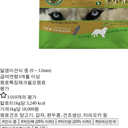
알갱이
건식 중 (9 ~ 12mm)
급여연령
3개월 이상
원료특징
체크필요원료
평가
3.0
10
개의 평가
칼로리
1kg당 3,240 kcal
가격
1kg당 18,000원
원료
건조 양고기, 감자, 완두콩, 건조생선, 타피오카 등
#건식 중
#저단백 (25% 이하)
#저지방 (10% 이하)
#반려선진국