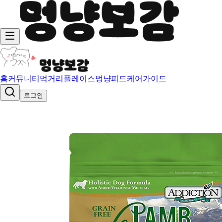
홈
커뮤니티
먹거리
플레이스
멍냥피드
케어가이드
로그인