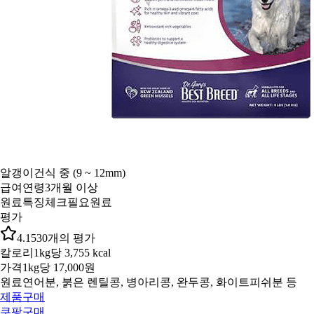
알갱이
건식 중 (9 ~ 12mm)
급여연령
3개월 이상
원료특징
체크필요원료
평가
4.1
530
개의 평가
칼로리
1kg당 3,755 kcal
가격
1kg당 17,000원
원료
연어분, 붉은 렌틸콩, 병아리콩, 완두콩, 화이트피쉬분 등
제품구매
쿠팡구매