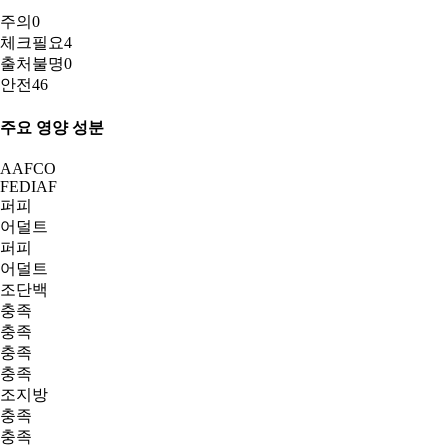
주의
0
체크필요
4
출처불명
0
안전
46
주요 영양 성분
AAFCO
FEDIAF
퍼피
어덜트
퍼피
어덜트
조단백
충족
충족
충족
충족
조지방
충족
충족