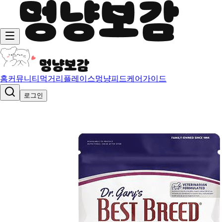
홈
커뮤니티
먹거리
플레이스
멍냥피드
케어가이드
로그인