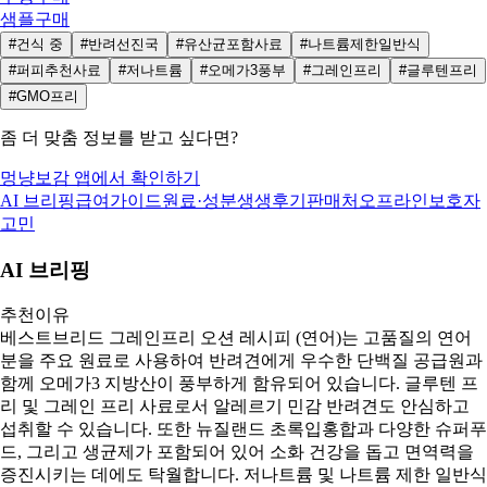
샘플구매
#건식 중
#반려선진국
#유산균포함사료
#나트륨제한일반식
#퍼피추천사료
#저나트륨
#오메가3풍부
#그레인프리
#글루텐프리
#GMO프리
좀 더 맞춤 정보를 받고 싶다면?
멍냥보감 앱에서 확인하기
AI 브리핑
급여가이드
원료·성분
생생후기
판매처
오프라인
보호자
고민
AI 브리핑
추천이유
베스트브리드 그레인프리 오션 레시피 (연어)는 고품질의 연어
분을 주요 원료로 사용하여 반려견에게 우수한 단백질 공급원과
함께 오메가3 지방산이 풍부하게 함유되어 있습니다. 글루텐 프
리 및 그레인 프리 사료로서 알레르기 민감 반려견도 안심하고
섭취할 수 있습니다. 또한 뉴질랜드 초록입홍합과 다양한 슈퍼푸
드, 그리고 생균제가 포함되어 있어 소화 건강을 돕고 면역력을
증진시키는 데에도 탁월합니다. 저나트륨 및 나트륨 제한 일반식