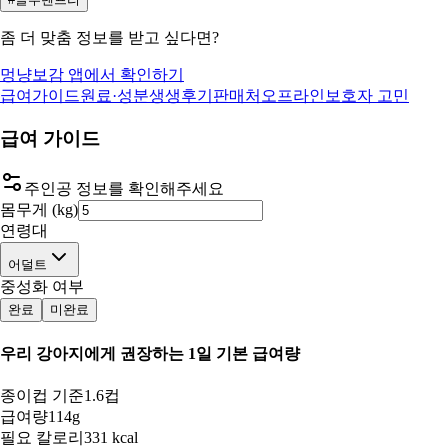
좀 더 맞춤 정보를 받고 싶다면?
멍냥보감 앱에서 확인하기
급여가이드
원료·성분
생생후기
판매처
오프라인
보호자 고민
급여 가이드
주인공 정보를 확인해주세요
몸무게 (kg)
연령대
어덜트
중성화 여부
완료
미완료
우리 강아지
에게 권장하는 1일 기본 급여량
종이컵 기준
1.6컵
급여량
114g
필요 칼로리
331 kcal