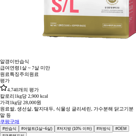
알갱이
반습식
급여연령
1살 ~ 7살 미만
원료특징
주의원료
평가
4.7
40
개의 평가
칼로리
1kg당 2,900 kcal
가격
1kg당 28,000원
원료
쌀, 생선살, 탈지대두, 식물성 글리세린, 가수분해 닭고기분
말 등
쿠팡구매
#반습식
#어덜트(1살~6살)
#저지방 (10% 이하)
#처방식
#OEM
#글루텐프리