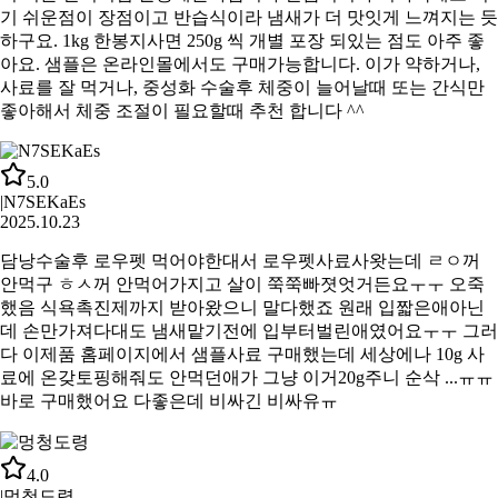
기 쉬운점이 장점이고 반습식이라 냄새가 더 맛잇게 느껴지는 듯
하구요. 1kg 한봉지사면 250g 씩 개별 포장 되있는 점도 아주 좋
아요. 샘플은 온라인몰에서도 구매가능합니다. 이가 약하거나,
사료를 잘 먹거나, 중성화 수술후 체중이 늘어날때 또는 간식만
좋아해서 체중 조절이 필요할때 추천 합니다 ^^
5.0
|
N7SEKaEs
2025.10.23
담낭수술후 로우펫 먹어야한대서 로우펫사료사왓는데 ㄹㅇ꺼
안먹구 ㅎㅅ꺼 안먹어가지고 살이 쭉쭉빠졋엇거든요ㅜㅜ 오죽
했음 식욕촉진제까지 받아왔으니 말다했죠 원래 입짧은애아닌
데 손만가져다대도 냄새맡기전에 입부터벌린애였어요ㅜㅜ 그러
다 이제품 홈페이지에서 샘플사료 구매했는데 세상에나 10g 사
료에 온갖토핑해줘도 안먹던애가 그냥 이거20g주니 순삭 ...ㅠㅠ
바로 구매했어요 다좋은데 비싸긴 비싸유ㅠ
4.0
|
멍청도령