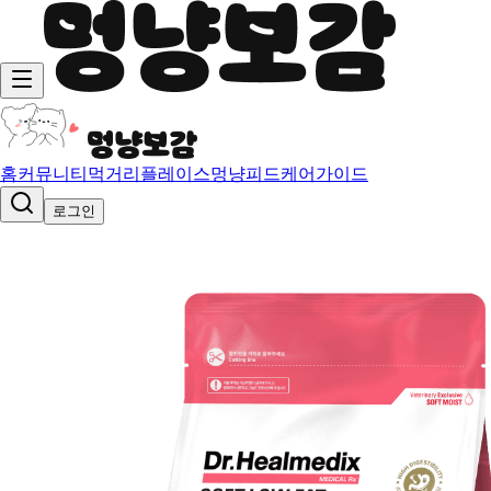
홈
커뮤니티
먹거리
플레이스
멍냥피드
케어가이드
로그인