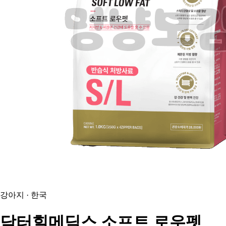
강아지 · 한국
닥터힐메딕스
소프트 로우펫