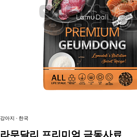
강아지 · 한국
라무달리
프리미엄 금동사료