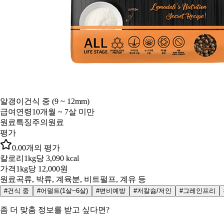
알갱이
건식 중 (9 ~ 12mm)
급여연령
10개월 ~ 7살 미만
원료특징
주의원료
평가
0.0
0
개의 평가
칼로리
1kg당 3,090 kcal
가격
1kg당 12,000원
원료
곡류, 박류, 계육분, 비트펄프, 계유 등
#건식 중
#어덜트(1살~6살)
#변비예방
#저칼슘/저인
#그레인프리
좀 더 맞춤 정보를 받고 싶다면?