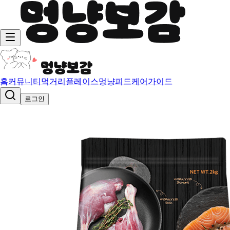
홈
커뮤니티
먹거리
플레이스
멍냥피드
케어가이드
로그인