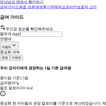
멍냥보감 앱에서 확인하기
급여가이드
원료·성분
생생후기
판매처
오프라인
보호자 고민
급여 가이드
주인공 정보를 확인해주세요
몸무게 (kg)
연령대
어덜트
중성화 여부
완료
미완료
우리 강아지
에게 권장하는 1일 기본 급여량
종이컵 기준
1.5컵
급여량
107g
필요 칼로리
331 kcal
중성화 한
아이들의 권장 칼로리를 기준으로 계산되었습니다. 