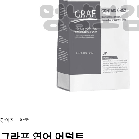
강아지 · 한국
그라프
연어 어덜트