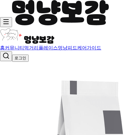
홈
커뮤니티
먹거리
플레이스
멍냥피드
케어가이드
로그인