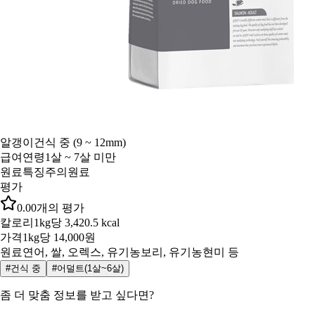
알갱이
건식 중 (9 ~ 12mm)
급여연령
1살 ~ 7살 미만
원료특징
주의원료
평가
0.0
0
개의 평가
칼로리
1kg당 3,420.5 kcal
가격
1kg당 14,000원
원료
연어, 쌀, 오렉스, 유기농보리, 유기농현미 등
#건식 중
#어덜트(1살~6살)
좀 더 맞춤 정보를 받고 싶다면?