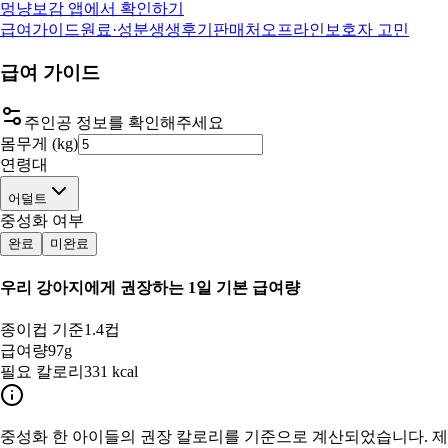
멍냥보감 앱에서 확인하기
급여가이드
원료·성분
생생후기
판매처
오프라인
보호자 고민
급여 가이드
주인공 정보를 확인해주세요
몸무게 (kg)
연령대
어덜트
중성화 여부
완료
미완료
우리 강아지
에게 권장하는 1일 기본 급여량
종이컵 기준
1.4컵
급여량
97g
필요 칼로리
331 kcal
중성화 한
아이들의 권장 칼로리를 기준으로 계산되었습니다. 