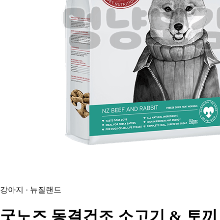
강아지 · 뉴질랜드
굿노즈
동결건조 소고기 & 토끼