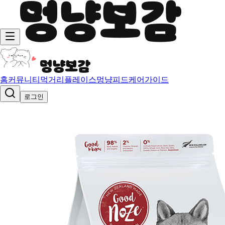
홈
커뮤니티
먹거리
플레이스
멍냥피드
케어가이드
로그인