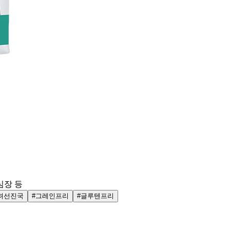
심장 등
려선진국
#그레인프리
#글루텐프리