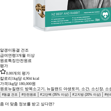
알갱이
동결 건조
급여연령
3개월 이상
원료특징
안전원료
평가
0.0
0
개의 평가
칼로리
1kg당 4,904 kcal
가격
1kg당 180,000원
원료
뉴질랜드 방목소고기, 뉴질랜드 야생토끼, 소간, 소신장, 소
#동결 건조
#안전원료
#고단백 (35% 이상)
#고지방 (20% 이상)
#반
좀 더 맞춤 정보를 받고 싶다면?