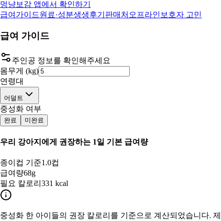
멍냥보감 앱에서 확인하기
급여가이드
원료·성분
생생후기
판매처
오프라인
보호자 고민
급여 가이드
주인공 정보를 확인해주세요
몸무게 (kg)
연령대
어덜트
중성화 여부
완료
미완료
우리 강아지
에게 권장하는 1일 기본 급여량
종이컵 기준
1.0컵
급여량
68g
필요 칼로리
331 kcal
중성화 한
아이들의 권장 칼로리를 기준으로 계산되었습니다. 