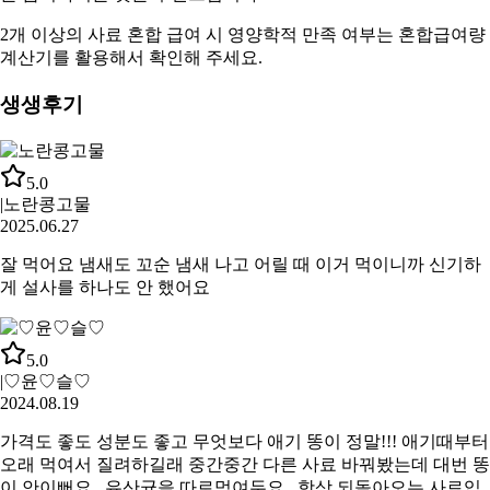
2개 이상의 사료 혼합 급여 시 영양학적 만족 여부는
혼합급여량
계산기
를 활용해서 확인해 주세요.
생생후기
5.0
|
노란콩고물
2025.06.27
잘 먹어요 냄새도 꼬순 냄새 나고 어릴 때 이거 먹이니까 신기하
게 설사를 하나도 안 했어요
5.0
|
♡윤♡슬♡
2024.08.19
가격도 좋도 성분도 좋고 무엇보다 애기 똥이 정말!!! 애기때부터
오래 먹여서 질려하길래 중간중간 다른 사료 바꿔봤는데 대번 똥
이 안이뻐요.. 유산균을 따로먹여두요.. 항상 되돌아오는 사료입