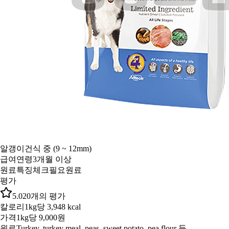
알갱이
건식 중 (9 ~ 12mm)
급여연령
3개월 이상
원료특징
체크필요원료
평가
5.0
20
개의 평가
칼로리
1kg당 3,948 kcal
가격
1kg당 9,000원
원료
Turkey, turkey meal, peas, sweet potato, pea flour 등