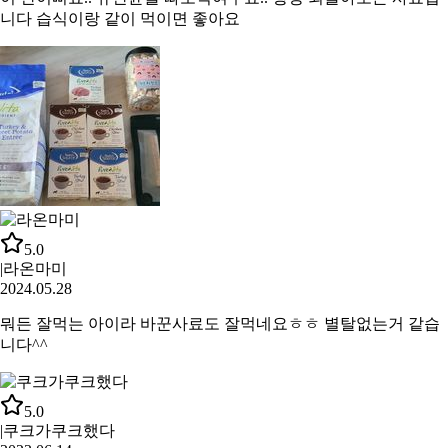
니다 습식이랑 같이 먹이면 좋아요
5.0
|
라온마미
2024.05.28
뭐든 잘먹는 아이라 바꾼사료도 잘먹네요ㅎㅎ 별탈없는거 같습
니다^^
5.0
|
쿠크가쿠크했다