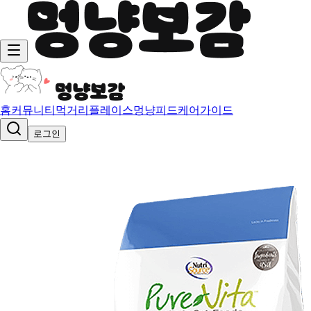
홈
커뮤니티
먹거리
플레이스
멍냥피드
케어가이드
로그인