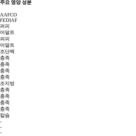
주요 영양 성분
AAFCO
FEDIAF
퍼피
어덜트
퍼피
어덜트
조단백
충족
충족
충족
충족
조지방
충족
충족
충족
충족
칼슘
-
-
-