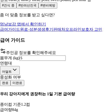
#건식 중
#반려선진국
#변비예방
좀 더 맞춤 정보를 받고 싶다면?
멍냥보감 앱에서 확인하기
급여가이드
원료·성분
생생후기
판매처
오프라인
보호자 고민
급여 가이드
주인공 정보를 확인해주세요
몸무게 (kg)
연령대
어덜트
중성화 여부
완료
미완료
우리 강아지
에게 권장하는 1일 기본 급여량
종이컵 기준
1.2컵
급여량
84g