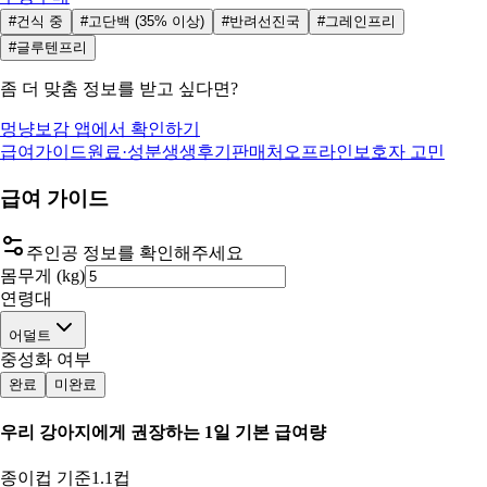
#건식 중
#고단백 (35% 이상)
#반려선진국
#그레인프리
#글루텐프리
좀 더 맞춤 정보를 받고 싶다면?
멍냥보감 앱에서 확인하기
급여가이드
원료·성분
생생후기
판매처
오프라인
보호자 고민
급여 가이드
주인공 정보를 확인해주세요
몸무게 (kg)
연령대
어덜트
중성화 여부
완료
미완료
우리 강아지
에게 권장하는 1일 기본 급여량
종이컵 기준
1.1컵