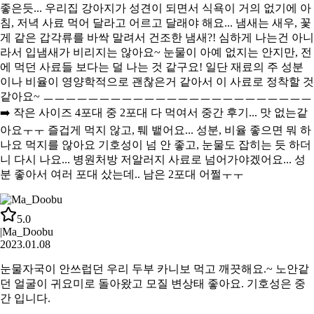
좋은듯... 우리집 강아지가 성견이 되면서 식욕이 거의 없기에 아
침, 저녁 사료 먹어 달라고 어르고 달래야 해요... 냄새는 새우, 꽃
게 같은 갑각류를 바싹 말려서 건조한 냄새?! 심하게 나는건 아니
라서 입냄새가 비리지는 않아요~ 눈물이 아예 없지는 안지만, 전
에 먹던 사료들 보다는 덜 나는 것 같구요! 일단 재료의 주 성분
이나 비율이 영양학적으로 괜찮은거 같아서 이 사료로 정착할 것
같아요~ ㅡㅡㅡㅡㅡㅡㅡㅡㅡㅡㅡㅡㅡㅡㅡㅡㅡㅡㅡㅡㅡㅡㅡㅡ
➡️ 작은 사이즈 4포대 중 2포대 다 먹여서 중간 후기... 맛 없는같
아요ㅜㅜ 즐겁게 먹지 않고, 퉤 뱉어요... 성분, 비율 좋으면 뭐 하
나요 먹지를 않아요 기호성이 넘 안 좋고, 눈물도 잡히는 듯 하더
니 다시 나요... 병원처방 저알러지 사료로 넘어가야겠어요... 성
분 좋아서 여러 포대 샀는데.. 남은 2포대 어쩔ㅜㅜ
5.0
|
Ma_Doobu
2023.01.08
눈물자국이 안쓰럽던 우리 두부 카니보 먹고 깨끗해요.~ 노안같
던 얼굴이 귀요미로 돌아왔고 모질 변상태 좋아요. 기호성은 중
간 입니다.