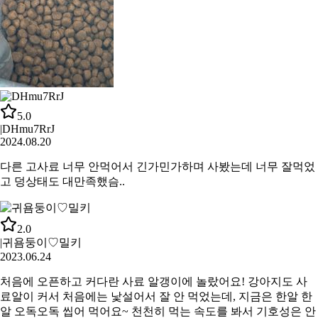
5.0
|
DHmu7RrJ
2024.08.20
다른 고사료 너무 안먹어서 긴가민가하며 사봤는데 너무 잘먹었
고 덩상태도 대만족했슴..
2.0
|
귀욤둥이♡밀키
2023.06.24
처음에 오픈하고 커다란 사료 알갱이에 놀랐어요! 강아지도 사
료알이 커서 처음에는 낯설어서 잘 안 먹었는데, 지금은 한알 한
알 오독오독 씹어 먹어요~ 천천히 먹는 속도를 봐서 기호성은 안