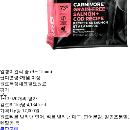
알갱이
건식 중 (9 ~ 12mm)
급여연령
3개월 이상
원료특징
체크필요원료
평가
3.0
20
개의 평가
칼로리
1kg당 4,134 kcal
가격
1kg당 17,000원
원료
뼈를 발라낸 연어, 뼈를 발라낸 대구, 연어분말, 칠면조분말,
렌틸콩 등
쿠팡구매