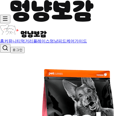
홈
커뮤니티
먹거리
플레이스
멍냥피드
케어가이드
로그인