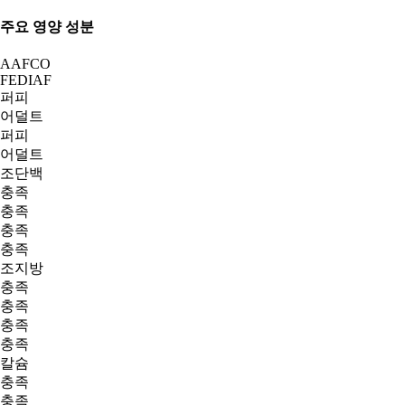
주요 영양 성분
AAFCO
FEDIAF
퍼피
어덜트
퍼피
어덜트
조단백
충족
충족
충족
충족
조지방
충족
충족
충족
충족
칼슘
충족
충족