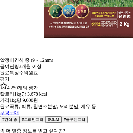
알갱이
건식 중 (9 ~ 12mm)
급여연령
3개월 이상
원료특징
주의원료
평가
4.2
50
개의 평가
칼로리
1kg당 3,678 kcal
가격
1kg당 9,000원
원료
곡류, 박류, 칠면조분말, 오리분말, 계유 등
쿠팡구매
#건식 중
#그레인프리
#OEM
#글루텐프리
좀 더 맞춤 정보를 받고 싶다면?