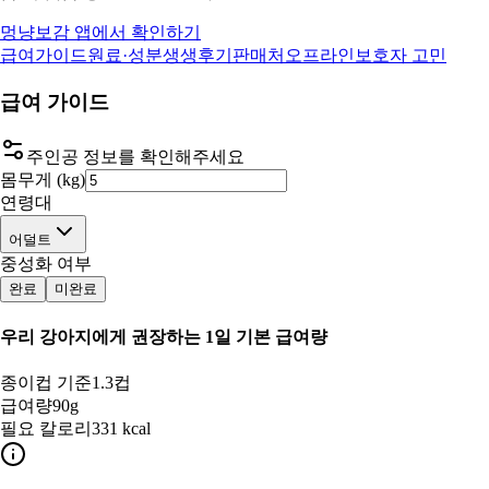
멍냥보감 앱에서 확인하기
급여가이드
원료·성분
생생후기
판매처
오프라인
보호자 고민
급여 가이드
주인공 정보를 확인해주세요
몸무게 (kg)
연령대
어덜트
중성화 여부
완료
미완료
우리 강아지
에게 권장하는 1일 기본 급여량
종이컵 기준
1.3컵
급여량
90g
필요 칼로리
331 kcal