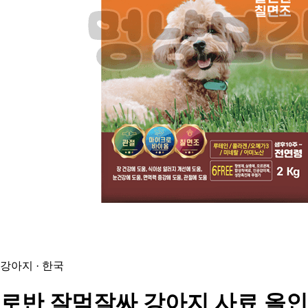
강아지 · 한국
로반
잘먹잘싸 강아지 사료 올