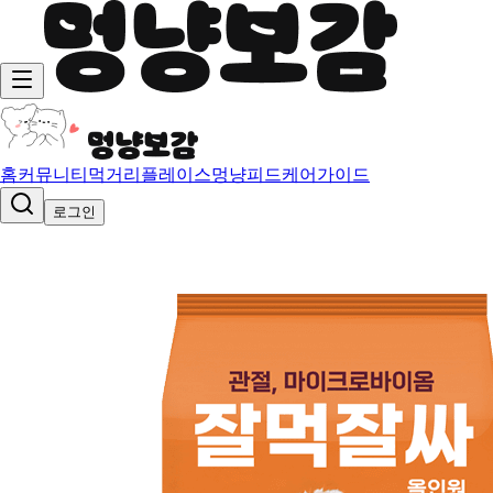
홈
커뮤니티
먹거리
플레이스
멍냥피드
케어가이드
로그인