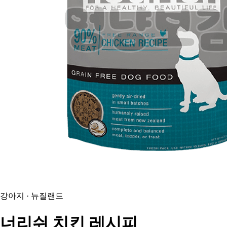
강아지 · 뉴질랜드
너리쉬
치킨 레시피