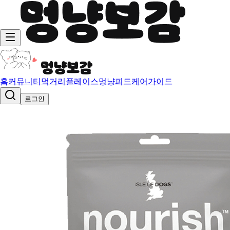
홈
커뮤니티
먹거리
플레이스
멍냥피드
케어가이드
로그인