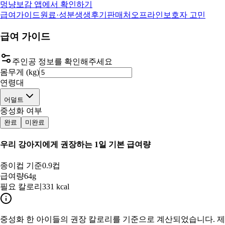
멍냥보감 앱에서 확인하기
급여가이드
원료·성분
생생후기
판매처
오프라인
보호자 고민
급여 가이드
주인공 정보를 확인해주세요
몸무게 (kg)
연령대
어덜트
중성화 여부
완료
미완료
우리 강아지
에게 권장하는 1일 기본 급여량
종이컵 기준
0.9컵
급여량
64g
필요 칼로리
331 kcal
중성화 한
아이들의 권장 칼로리를 기준으로 계산되었습니다. 