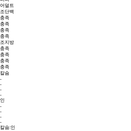
어덜트
조단백
충족
충족
충족
충족
조지방
충족
충족
충족
충족
칼슘
-
-
-
-
인
-
-
-
-
칼슘:인