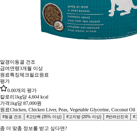
알갱이
동결 건조
급여연령
3개월 이상
원료특징
체크필요원료
평가
0.0
0
개의 평가
칼로리
1kg당 4,604 kcal
가격
1kg당 87,000원
원료
Chicken, Chicken Liver, Peas, Vegetable Glycerine, Coconut Oi
#동결 건조
#고단백 (35% 이상)
#고지방 (20% 이상)
#반려선진국
#
좀 더 맞춤 정보를 받고 싶다면?