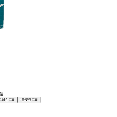
l 등
그레인프리
#글루텐프리