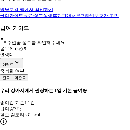
멍냥보감 앱에서 확인하기
급여가이드
원료·성분
생생후기
판매처
오프라인
보호자 고민
급여 가이드
주인공 정보를 확인해주세요
몸무게 (kg)
연령대
어덜트
중성화 여부
완료
미완료
우리 강아지
에게 권장하는 1일 기본 급여량
종이컵 기준
1.1컵
급여량
77g
필요 칼로리
331 kcal