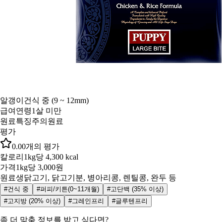
알갱이
건식 중 (9 ~ 12mm)
급여연령
1살 미만
원료특징
주의원료
평가
0.0
0
개의 평가
칼로리
1kg당 4,300 kcal
가격
1kg당 3,000원
원료
생닭고기, 닭고기분, 병아리콩, 렌틸콩, 완두 등
#건식 중
#퍼피/키튼(0~11개월)
#고단백 (35% 이상)
#고지방 (20% 이상)
#그레인프리
#글루텐프리
좀 더 맞춤 정보를 받고 싶다면?