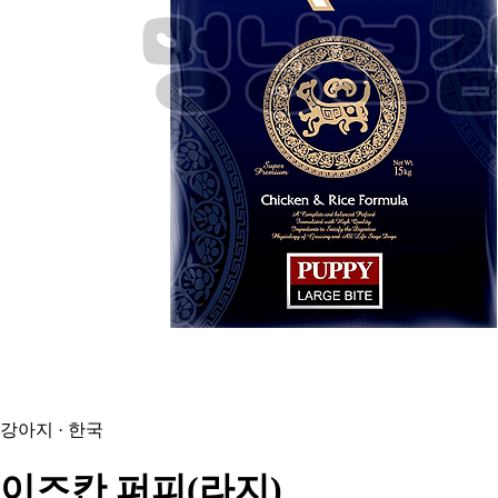
강아지 · 한국
이즈칸
퍼피(라지)