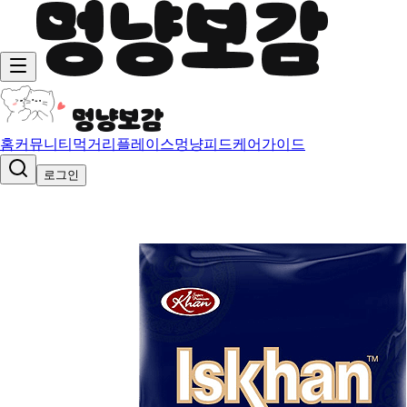
홈
커뮤니티
먹거리
플레이스
멍냥피드
케어가이드
로그인