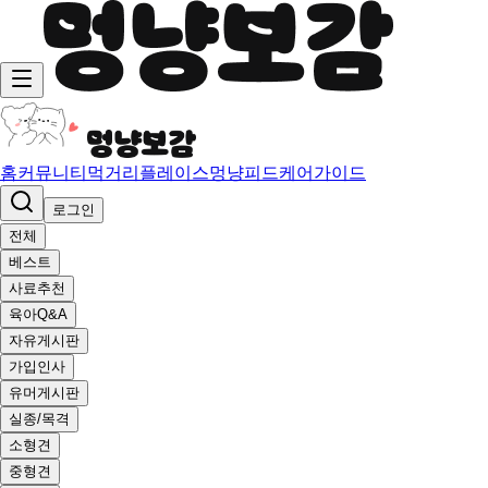
홈
커뮤니티
먹거리
플레이스
멍냥피드
케어가이드
로그인
전체
베스트
사료추천
육아Q&A
자유게시판
가입인사
유머게시판
실종/목격
소형견
중형견