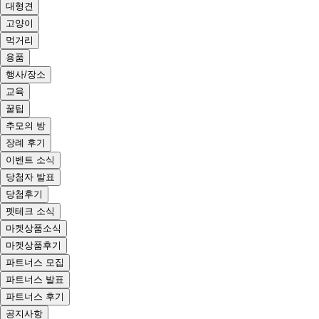
대형견
고양이
먹거리
용품
행사/장소
교육
꿀팁
추모의 방
장례 후기
이벤트 소식
당첨자 발표
당첨후기
펫테크 소식
마켓상품소식
마켓상품후기
파트너스 모집
파트너스 발표
파트너스 후기
공지사항