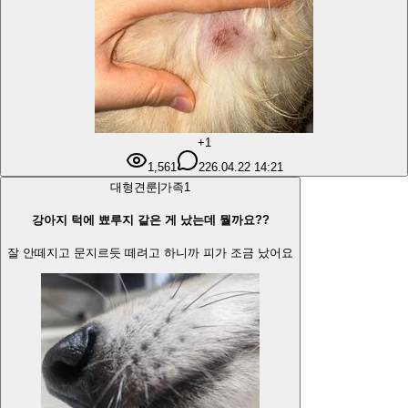
+1
1,561
2
26.04.22 14:21
대형견
룬|가족
1
강아지 턱에 뾰루지 같은 게 났는데 뭘까요??
잘 안떼지고 문지르듯 떼려고 하니까 피가 조금 났어요