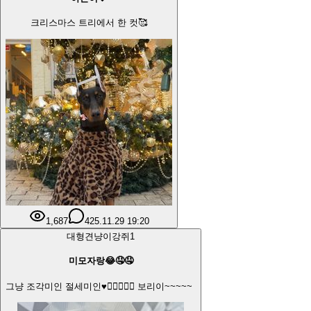
크리스마스 트리에서 한 컷🥰
1,687
4
25.11.29 19:20
대형견
냥이강쥐
1
미모자랑😂🤤🤤
그냥 조각미인 절세미인♥️❤️‍🔥❤️‍🔥🔥 보리이~~~~~