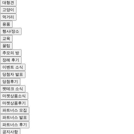
대형견
고양이
먹거리
용품
행사/장소
교육
꿀팁
추모의 방
장례 후기
이벤트 소식
당첨자 발표
당첨후기
펫테크 소식
마켓상품소식
마켓상품후기
파트너스 모집
파트너스 발표
파트너스 후기
공지사항