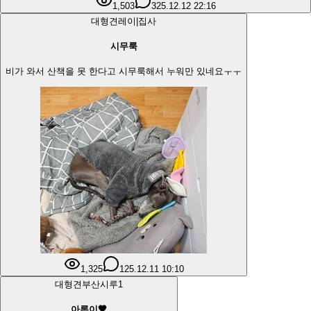
1,503
3
25.12.12 22:16
대형견
레이|집사
시무룩
비가 와서 산책을 못 한다고 시무룩해서 누워만 있네요ㅜㅜ
1,325
1
25.12.11 10:10
대형견
부산시루
1
아론이🤎