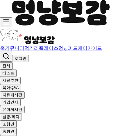
홈
커뮤니티
먹거리
플레이스
멍냥피드
케어가이드
로그인
전체
베스트
사료추천
육아Q&A
자유게시판
가입인사
유머게시판
실종/목격
소형견
중형견