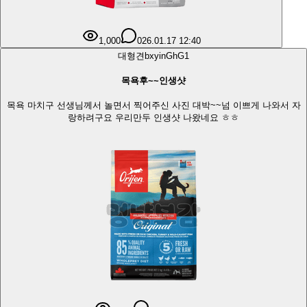
1,000
0
26.01.17 12:40
대형견
bxyinGhG
1
목욕후~~인생샷
목욕 마치구 선생님께서 놀면서 찍어주신 사진 대박~~넘 이쁘게 나와서 자
랑하려구요 우리만두 인생샷 나왔네요 ㅎㅎ