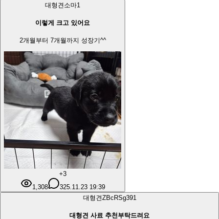
대형견
소마
1
이렇게 크고 있어요
2개월부터 7개월까지 성장기^^
+3
1,308
3
25.11.23 19:39
대형견
ZBcRSg39
1
대형견 사료 추천부탁드려요