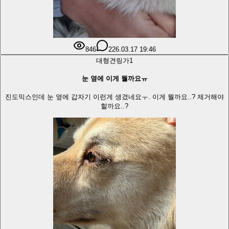
846
2
26.03.17 19:46
대형견
링가
1
눈 옆에 이게 뭘까요ㅠ
진도믹스인데 눈 옆에 갑자기 이런게 생겼네요ㅜ. 이게 뭘까요..? 제거해야
할까요..?