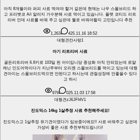
아직 8개월이라 퍼피 사료 먹여야 할거 같은데 현재는 나우 스몰브리드 하
고 프리벳코 A/i 알러지 가수분해 사료 먹이고 있습니다. 플랫 코티드 리트
리버 인데 사료를 바꿔 주고 싶은데 뭘로 바꿔야할지 고민입니다 추천
1,263
4
25.11.16 18:52
대형견
칸사랑
1
아기 리트리버 사료
골든리트리버 6.8키로 103일 된 아이입니당 중성화 아직 안되었는데 로얄
캐닌 인도어먹이다가 지난주부터 오리젠 스몰브리드를 먹이고 있는데 대형
견아이는 스몰브리드먹으면 안된다고 하시는데 관절성장에 안좋을수 있다
고 하시
979
0
25.11.03 17:58
대형견
zJ6JFhlV
1
진도믹스 14kg 1살추정 사료 추천해주세요!
진도믹스고 1살추정 유기견이였다가 임보중이에요!! 사료 바꿔주고 싶은데
가성비 좋은 사료 추천부탁드립니다!