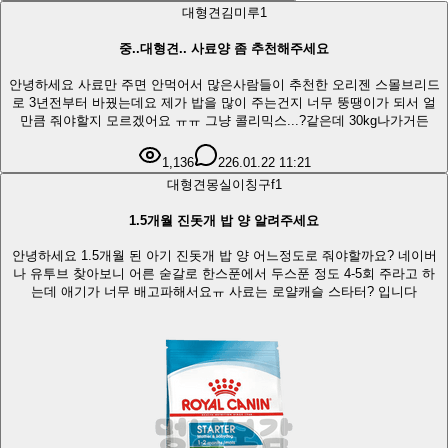
대형견
김미루
1
중..대형견.. 사료양 좀 추천해주세요
안녕하세요 사료만 주면 안먹어서 많은사람들이 추천한 오리젠 스몰브리드
로 3년전부터 바꿨는데요 제가 밥을 많이 주는건지 너무 뚱땡이가 되서 얼
만큼 줘야할지 모르겠어요 ㅠㅠ 그냥 콜리믹스...?같은데 30kg나가거든
1,136
2
26.01.22 11:21
대형견
몽실이칭구f
1
1.5개월 진돗개 밥 양 알려주세요
안녕하세요 1.5개월 된 아기 진돗개 밥 양 어느정도로 줘야할까요? 네이버
나 유투브 찾아보니 어른 숟갈로 한스푼에서 두스푼 정도 4-5회 주라고 하
는데 애기가 너무 배고파해서요ㅠ 사료는 로얄캐슬 스타터? 입니다