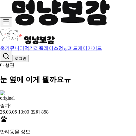
홈
커뮤니티
먹거리
플레이스
멍냥피드
케어가이드
로그인
대형견
눈 옆에 이게 뭘까요ㅠ
링가
1
26.03.05 13:00
조회 858
반려동물 정보