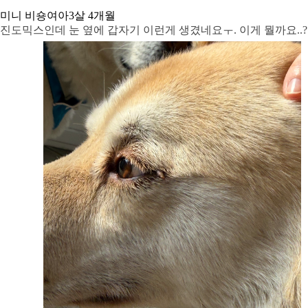
미니 비숑
여아
3살 4개월
진도믹스인데 눈 옆에 갑자기 이런게 생겼네요ㅜ. 이게 뭘까요..?