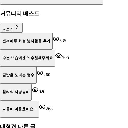
커뮤니티 베스트
더보기
535
반려마루 화성 봉사활동 후기
505
수분 보습에센스 추천해주세요
260
김밥을 노리는 맹수
620
찰리의 사냥놀이
268
다롱이 미용했어요 ~
대형견
다른 글