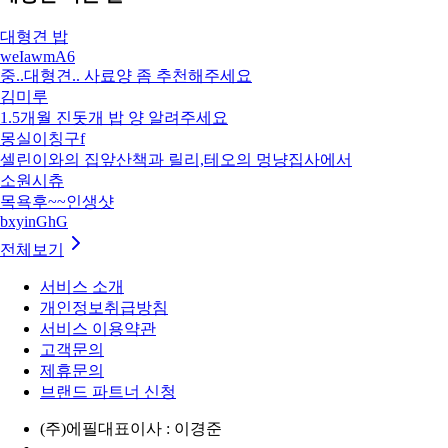
대형견 밥
weIawmA6
중..대형견.. 사료양 좀 추천해주세요
김미루
1.5개월 진돗개 밥 양 알려주세요
몽실이칭구f
셀린이와의 집앞산책과 릴리,테오의 멍냥집사에서
소원시츄
목욕후~~인생샷
bxyinGhG
전체보기
서비스 소개
개인정보취급방침
서비스 이용약관
고객문의
제휴문의
브랜드 파트너 신청
(주)에필
대표이사 : 이경준