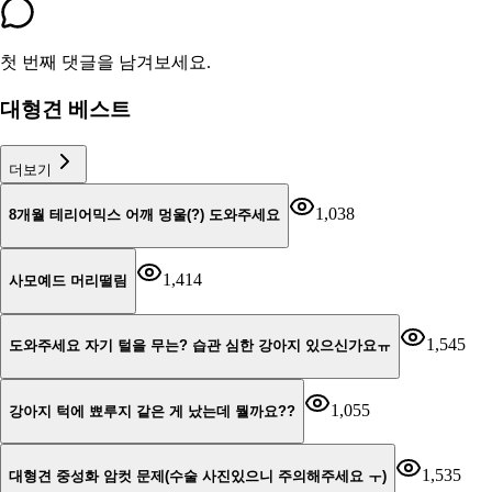
첫 번째 댓글을 남겨보세요.
대형견 베스트
더보기
1,038
8개월 테리어믹스 어깨 멍울(?) 도와주세요
1,414
사모예드 머리떨림
1,545
도와주세요 자기 털을 무는? 습관 심한 강아지 있으신가요ㅠ
1,055
강아지 턱에 뾰루지 같은 게 났는데 뭘까요??
1,535
대형견 중성화 암컷 문제(수술 사진있으니 주의해주세요 ㅜ)