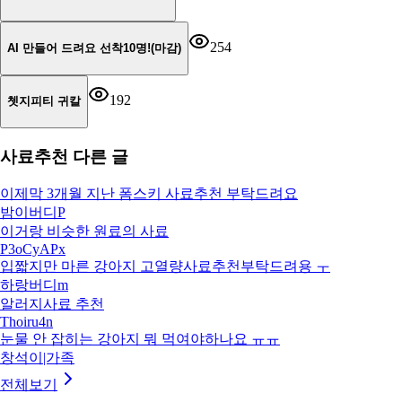
254
AI 만들어 드려요 선착10명!(마감)
192
쳇지피티 귀칼
사료추천
다른 글
이제막 3개월 지난 폼스키 사료추천 부탁드려요
밤이버디P
이거랑 비슷한 원료의 사료
P3oCyAPx
입짧지만 마른 강아지 고열량사료추천부탁드려용 ㅜ
하랑버디m
알러지사료 추천
Thoiru4n
눈물 안 잡히는 강아지 뭐 먹여야하나요 ㅠㅠ
창석이|가족
전체보기