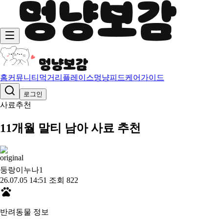
홈
커뮤니티
먹거리
플레이스
멍냥피드
케어가이드
로그인
사료추천
11개월 말티 남아 사료 추천
둥랑이누나
1
26.07.05 14:51
조회 822
반려동물 정보