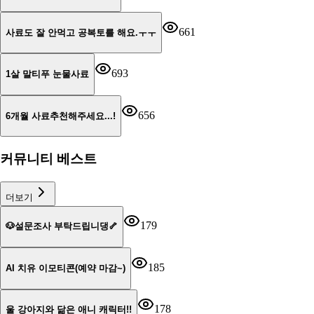
661
사료도 잘 안먹고 공복토를 해요.ㅜㅜ
693
1살 말티푸 눈물사료
656
6개월 사료추천해주세요...!
커뮤니티 베스트
더보기
179
🐶설문조사 부탁드립니댕🦴
185
AI 치유 이모티콘(예약 마감~)
178
울 강아지와 닮은 애니 캐릭터!!