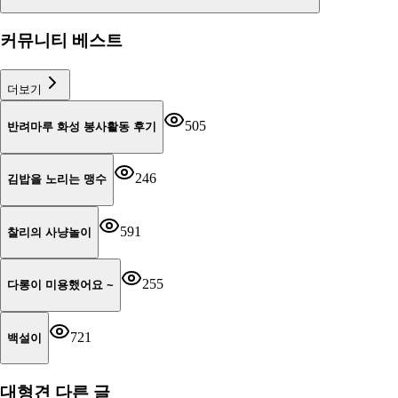
커뮤니티 베스트
더보기
505
반려마루 화성 봉사활동 후기
246
김밥을 노리는 맹수
591
찰리의 사냥놀이
255
다롱이 미용했어요 ~
721
백설이
대형견
다른 글