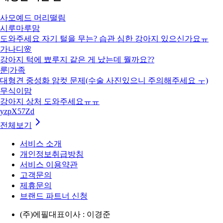
사모예드 머리떨림
시루마루맘
도와주세요 자기 털을 무는? 습관 심한 강아지 있으신가요ㅠ
가나디🌸
강아지 턱에 뾰루지 같은 게 났는데 뭘까요??
룬|가족
대형견 중성화 암컷 문제(수술 사진있으니 주의해주세요 ㅜ)
무식이맘
강아지 상처 도와주세요ㅠㅠ
yzpX57Zd
전체보기
서비스 소개
개인정보취급방침
서비스 이용약관
고객문의
제휴문의
브랜드 파트너 신청
(주)에필
대표이사 : 이경준