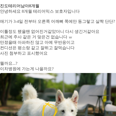
진도테리어
남아
8개월
안녕하세요 8개월 테리어믹스 보호자입니다
애기가 3-4일 전부터 오른쪽 어깨뼈 쪽에만 동그랗고 살짝 단단?
이틀정도 됐을땐 없어진거같았더니 다시 생긴거같아요
최근에 주사 같은 거 맞은건 없습니다 ㅠ
만졌을때 아파하진 않고 아예 무반응이고
컨디션은 평소랑 같고 잘뛰고 잘먹습니다
사진 첨부하고 표시했어요
뭘까요...?
이차병원에 가는게 나을까요?