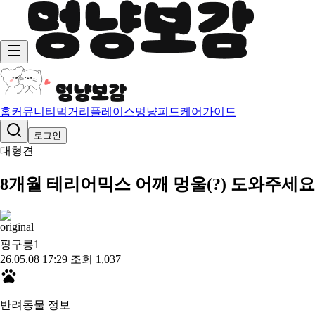
홈
커뮤니티
먹거리
플레이스
멍냥피드
케어가이드
로그인
대형견
8개월 테리어믹스 어깨 멍울(?) 도와주세요
핑구릉
1
26.05.08 17:29
조회 1,037
반려동물 정보