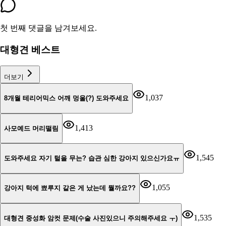
첫 번째 댓글을 남겨보세요.
대형견 베스트
더보기
1,037
8개월 테리어믹스 어깨 멍울(?) 도와주세요
1,413
사모예드 머리떨림
1,545
도와주세요 자기 털을 무는? 습관 심한 강아지 있으신가요ㅠ
1,055
강아지 턱에 뾰루지 같은 게 났는데 뭘까요??
1,535
대형견 중성화 암컷 문제(수술 사진있으니 주의해주세요 ㅜ)