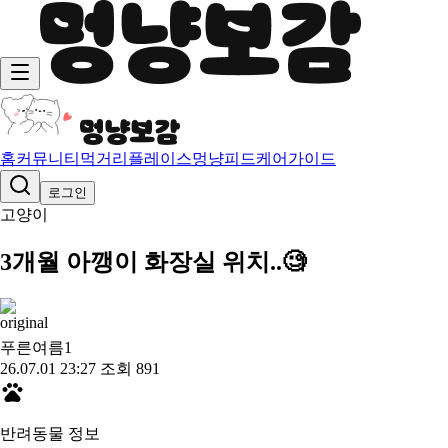
홈
커뮤니티
먹거리
플레이스
멍냥피드
케어가이드
로그인
고양이
3개월 아깽이 화장실 위치..🧐
푸른여름
1
26.07.01 23:27
조회 891
반려동물 정보