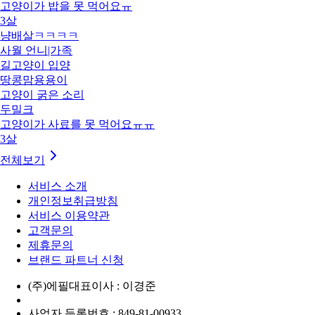
고양이가 밥을 못 먹어요ㅠ
3살
냥배살ㅋㅋㅋㅋ
사월 언니|가족
길고양이 입양
땅콩맘용용이
고양이 굵은 소리
두밀크
고양이가 사료를 못 먹어요ㅠㅠ
3살
전체보기
서비스 소개
개인정보취급방침
서비스 이용약관
고객문의
제휴문의
브랜드 파트너 신청
(주)에필
대표이사 : 이경준
사업자 등록번호 : 849-81-00933