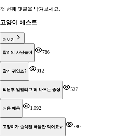
첫 번째 댓글을 남겨보세요.
고양이 베스트
더보기
786
찰리의 사냥놀이
912
찰리 귀엽죠?
527
퇴원후 입벌리고 혀 나오는 증상
1,092
애옹 애옹
780
고양이가 습식캔 국물만 먹어요ㅠ