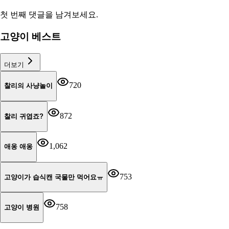
첫 번째 댓글을 남겨보세요.
고양이 베스트
더보기
720
찰리의 사냥놀이
872
찰리 귀엽죠?
1,062
애옹 애옹
753
고양이가 습식캔 국물만 먹어요ㅠ
758
고양이 병원