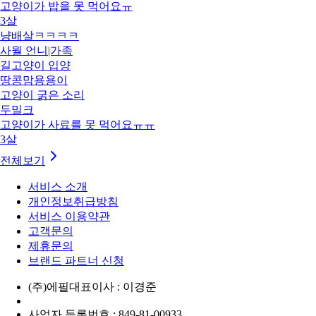
고양이가 밥을 못 먹어요ㅠ
3살
냥배살ㅋㅋㅋㅋ
사월 언니|가족
길고양이 입양
땅콩맘용용이
고양이 굵은 소리
두밀크
고양이가 사료를 못 먹어요ㅠㅠ
3살
전체보기
서비스 소개
개인정보취급방침
서비스 이용약관
고객문의
제휴문의
브랜드 파트너 신청
(주)에필
대표이사 : 이경준
사업자 등록번호 : 849-81-00933