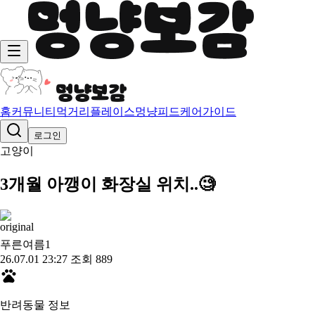
홈
커뮤니티
먹거리
플레이스
멍냥피드
케어가이드
로그인
고양이
3개월 아깽이 화장실 위치..🧐
푸른여름
1
26.07.01 23:27
조회 889
반려동물 정보