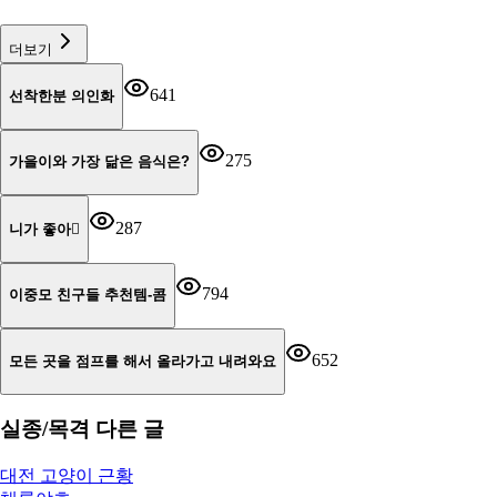
더보기
641
선착한분 의인화
275
가을이와 가장 닮은 음식은?
287
니가 좋아🫪
794
이중모 친구들 추천템-콤
652
모든 곳을 점프를 해서 올라가고 내려와요
실종/목격
다른 글
대전 고양이 근황