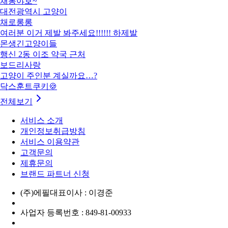
채롱야호~
대전광역시 고양이
채로롱롱
여러분 이거 제발 봐주세요!!!!!! 하제발
몬생긴고양이들
행신 2동 이조 약국 근처
보드리사랑
고양이 주인분 계실까요…?
닥스훈트쿠키🍪
전체보기
서비스 소개
개인정보취급방침
서비스 이용약관
고객문의
제휴문의
브랜드 파트너 신청
(주)에필
대표이사 : 이경준
사업자 등록번호 : 849-81-00933