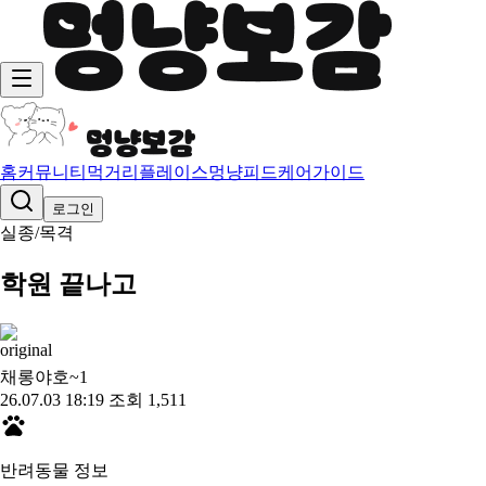
홈
커뮤니티
먹거리
플레이스
멍냥피드
케어가이드
로그인
실종/목격
학원 끝나고
채롱야호~
1
26.07.03 18:19
조회 1,511
반려동물 정보