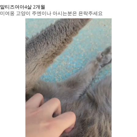
말티즈
여아
4살 2개월
미여옹 고양이 주엔이나 아시는분은 욘락주세요