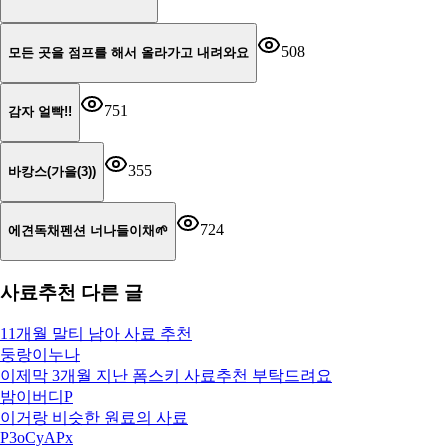
508
모든 곳을 점프를 해서 올라가고 내려와요
751
감자 얼빡!!
355
바캉스(가을(3))
724
에견독채펜션 너나들이채🌱
사료추천
다른 글
11개월 말티 남아 사료 추천
둥랑이누나
이제막 3개월 지난 폼스키 사료추천 부탁드려요
밤이버디P
이거랑 비슷한 원료의 사료
P3oCyAPx