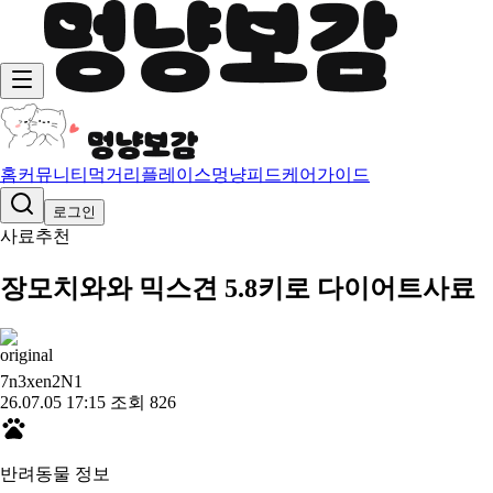
홈
커뮤니티
먹거리
플레이스
멍냥피드
케어가이드
로그인
사료추천
장모치와와 믹스견 5.8키로 다이어트사료
7n3xen2N
1
26.07.05 17:15
조회 826
반려동물 정보