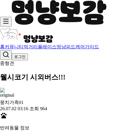
홈
커뮤니티
먹거리
플레이스
멍냥피드
케어가이드
로그인
중형견
웰시코기 시외버스!!!
뭉치가족0
1
26.07.02 03:16
조회 964
반려동물 정보