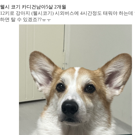
웰시 코기 카디건
남아
5살 2개월
12키로 강아지 (웰시코기) 시외버스에 4시간정도 태워야 하는데
하면 탈 수 있겠죠??ㅠㅜ