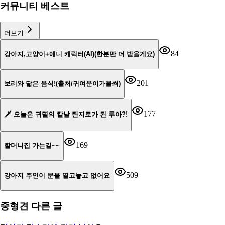
커뮤니티 베스트
더보기
84
강아지,고양이+애니 캐릭터(AI)(한분만 더 받을게요)
201
보리와 닯은 음식!(출처/귀여운이가을씌)
177
🗡️ 오늘은 귀멸의 칼날 탄지로가 된 루아?!
169
할머니집 가는길~~
509
강아지 주인이 문을 열고놓고 없어요
중형견
다른 글