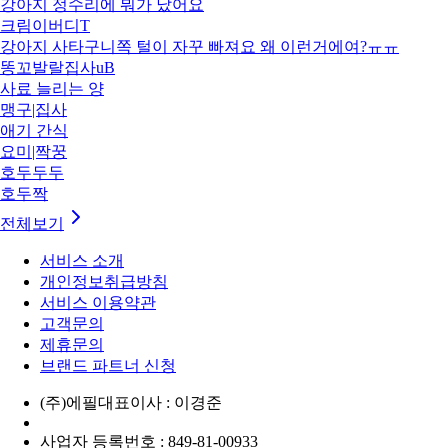
강아지 정수리에 뭐가 났어요
크림이버디T
강아지 사타구니쪽 털이 자꾸 빠져요 왜 이런거에여?ㅠㅠ
똥꼬발랄집사uB
사료 늘리는 양
맹구|집사
애기 간식
요미|짝꿍
호두두두
호두짝
전체보기
서비스 소개
개인정보취급방침
서비스 이용약관
고객문의
제휴문의
브랜드 파트너 신청
(주)에필
대표이사 : 이경준
사업자 등록번호 : 849-81-00933