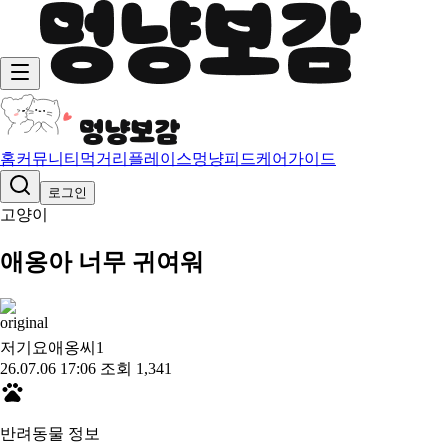
홈
커뮤니티
먹거리
플레이스
멍냥피드
케어가이드
로그인
고양이
애옹아 너무 귀여워
저기요애옹씨
1
26.07.06 17:06
조회 1,341
반려동물 정보