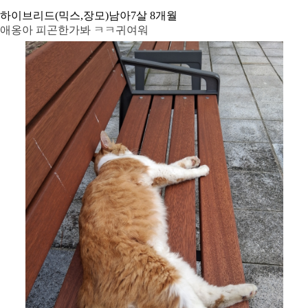
하이브리드(믹스,장모)
남아
7살 8개월
애옹아 피곤한가봐 ㅋㅋ귀여워