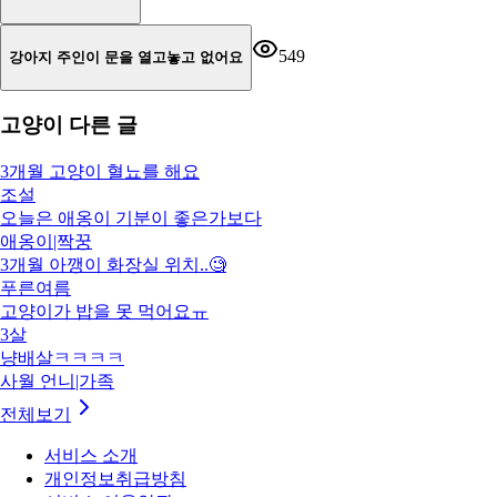
549
강아지 주인이 문을 열고놓고 없어요
고양이
다른 글
3개월 고양이 혈뇨를 해요
조설
오늘은 애옹이 기분이 좋은가보다
애옹이|짝꿍
3개월 아깽이 화장실 위치..🧐
푸른여름
고양이가 밥을 못 먹어요ㅠ
3살
냥배살ㅋㅋㅋㅋ
사월 언니|가족
전체보기
서비스 소개
개인정보취급방침