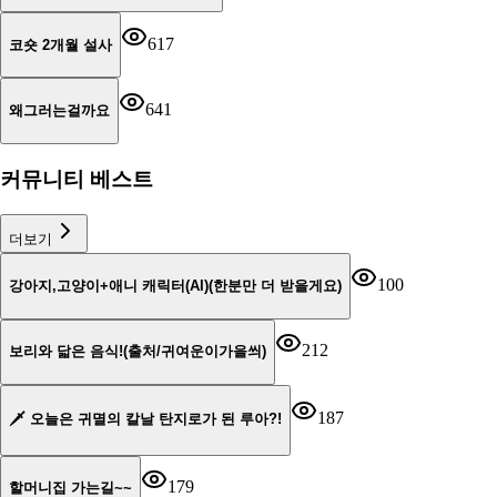
617
코숏 2개월 설사
641
왜그러는걸까요
커뮤니티 베스트
더보기
100
강아지,고양이+애니 캐릭터(AI)(한분만 더 받을게요)
212
보리와 닯은 음식!(출처/귀여운이가을씌)
187
🗡️ 오늘은 귀멸의 칼날 탄지로가 된 루아?!
179
할머니집 가는길~~