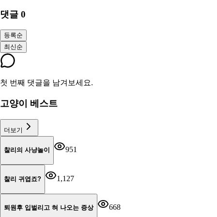
댓글
0
등록순
최신순
첫 번째 댓글을 남겨보세요.
고양이 베스트
더보기
951
찰리의 사냥놀이
1,127
찰리 귀엽죠?
668
퇴원후 입벌리고 혀 나오는 증상