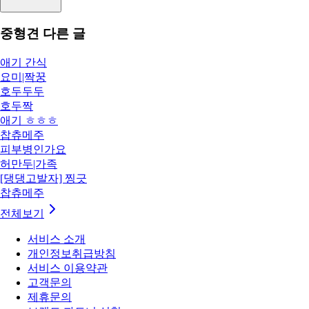
중형견
다른 글
애기 간식
요미|짝꿍
호두두두
호두짝
애기 ㅎㅎㅎ
찹츄메주
피부병인가요
허만두|가족
[댕댕고발자] 찡긋
찹츄메주
전체보기
서비스 소개
개인정보취급방침
서비스 이용약관
고객문의
제휴문의