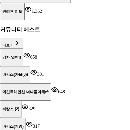
1,362
반려견 피토
커뮤니티 베스트
더보기
658
감자 얼빡!!
301
바캉스(가을(3))
648
에견독채펜션 너나들이채🌱
329
바캉스 (2)
317
바캉스(게임)