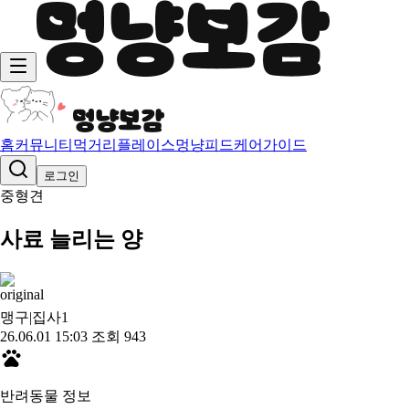
홈
커뮤니티
먹거리
플레이스
멍냥피드
케어가이드
로그인
중형견
사료 늘리는 양
맹구|집사
1
26.06.01 15:03
조회 943
반려동물 정보