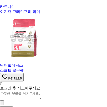
카르나4
이지츄 그레인프리 피쉬
닥터힐메딕스
소프트 로우펫
공감해요
0
?
로그인 후 시도해주세요