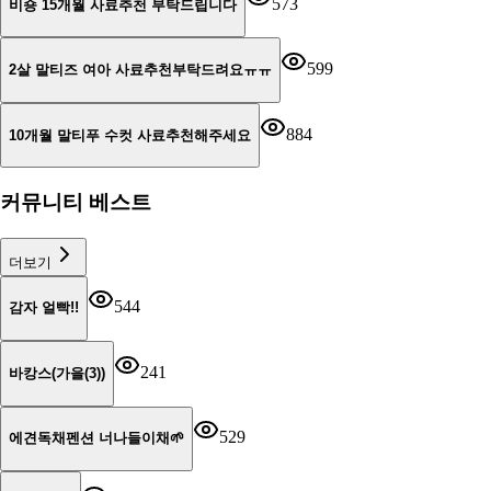
573
비숑 15개월 사료추천 부탁드립니다
599
2살 말티즈 여아 사료추천부탁드려요ㅠㅠ
884
10개월 말티푸 수컷 사료추천해주세요
커뮤니티 베스트
더보기
544
감자 얼빡!!
241
바캉스(가을(3))
529
에견독채펜션 너나들이채🌱