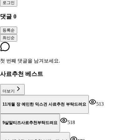
로그인
댓글
0
등록순
최신순
첫 번째 댓글을 남겨보세요.
사료추천 베스트
더보기
513
11개월 장 예민한 믹스견 사료추천 부탁드려요
518
9살말티즈사료추천부탁드려요