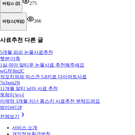
275
바캉스 (2)
266
바캉스(게임)
사료추천
다른 글
5개월 퍼피 눈물사료추천
햇븐|가족
1살 여아 말티푸 눈물사료 추천해주세요
wGJY8m2C
장모치와와 믹스견 5.8키로 다이어트사료
7n3xen2N
11개월 말티 남아 사료 추천
둥랑이누나
이제막 3개월 지난 폼스키 사료추천 부탁드려요
밤이버디P
전체보기
서비스 소개
개인정보취급방침