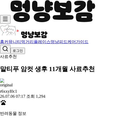
홈
커뮤니티
먹거리
플레이스
멍냥피드
케어가이드
로그인
사료추천
말티푸 암컷 생후 11개월 사료추천
r6xxyI0c
1
26.07.06 07:17
조회 1,294
반려동물 정보