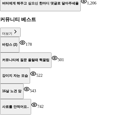
1,206
버터에게 해주고 싶으신 한마디 댓글로 달아주세욜
커뮤니티 베스트
더보기
178
바캉스 (2)
501
커뮤니티에 질문 올릴때 핵꿀팁
522
강이지 자는 모습
543
16살 노견 암
742
사료를 안먹어요..