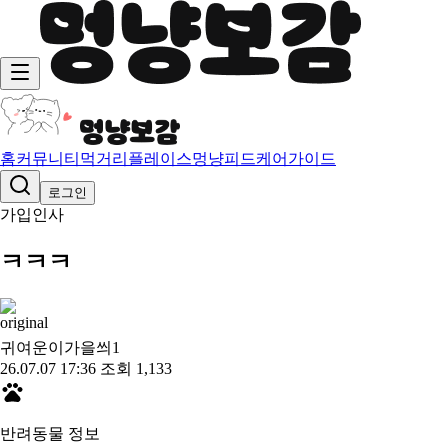
홈
커뮤니티
먹거리
플레이스
멍냥피드
케어가이드
로그인
가입인사
ㅋㅋㅋ
귀여운이가을씌
1
26.07.07 17:36
조회 1,133
반려동물 정보