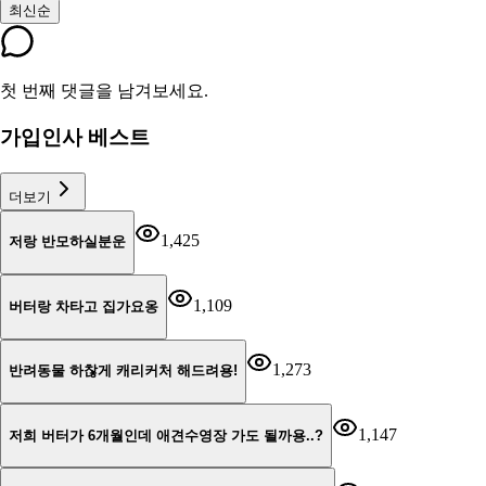
최신순
첫 번째 댓글을 남겨보세요.
가입인사 베스트
더보기
1,425
저랑 반모하실분운
1,109
버터랑 차타고 집가요옹
1,273
반려동물 하찮게 캐리커처 해드려용!
1,147
저희 버터가 6개월인데 애견수영장 가도 될까용..?