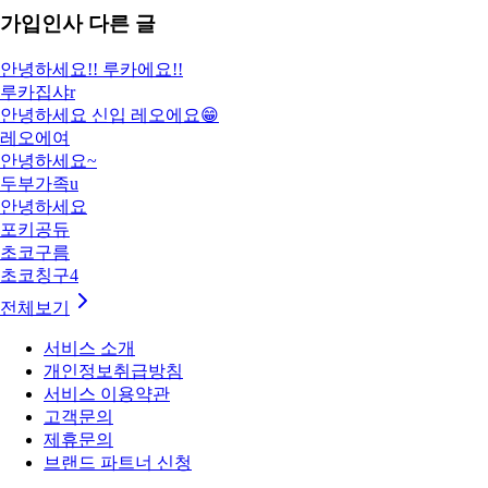
가입인사
다른 글
안녕하세요!! 루카에요!!
루카집샤r
안녕하세요 신입 레오에요😁
레오에여
안녕하세요~
두부가족u
안녕하세요
포키공듀
초코구름
초코칭구4
전체보기
서비스 소개
개인정보취급방침
서비스 이용약관
고객문의
제휴문의
브랜드 파트너 신청