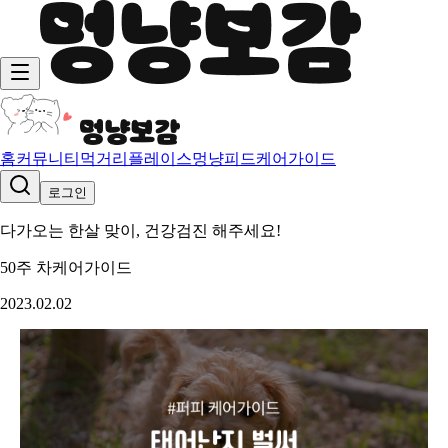
홈
커뮤니티
먹거리
플레이스
멍냥피드
케어가이드
로그인
다가오는 한살 맞이, 건강검진 해주세요!
50주 차
케어가이드
2023.02.02