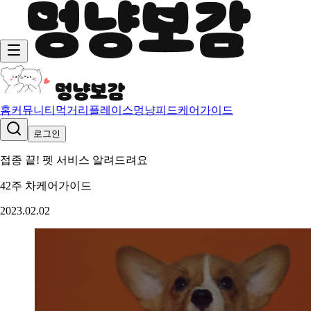
홈
커뮤니티
먹거리
플레이스
멍냥피드
케어가이드
로그인
접종 끝! 펫 서비스 알려드려요
42주 차
케어가이드
2023.02.02