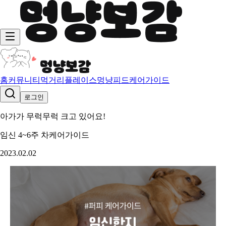
홈
커뮤니티
먹거리
플레이스
멍냥피드
케어가이드
로그인
아가가 무럭무럭 크고 있어요!
임신 4~6주 차
케어가이드
2023.02.02