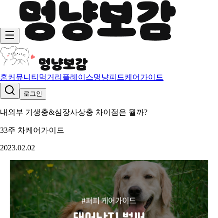
홈
커뮤니티
먹거리
플레이스
멍냥피드
케어가이드
로그인
내외부 기생충&심장사상충 차이점은 뭘까?
33주 차
케어가이드
2023.02.02