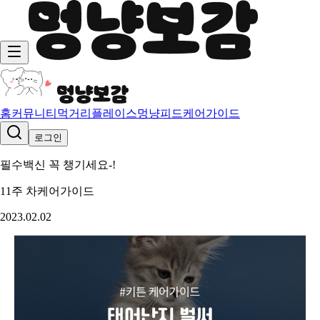
홈
커뮤니티
먹거리
플레이스
멍냥피드
케어가이드
로그인
필수백신 꼭 챙기세요-!
11주 차
케어가이드
2023.02.02