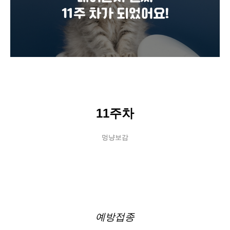
11주차
멍냥보감
예방접종