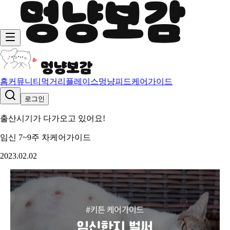
홈
커뮤니티
먹거리
플레이스
멍냥피드
케어가이드
로그인
출산시기가 다가오고 있어요!
임신 7~9주 차
케어가이드
2023.02.02