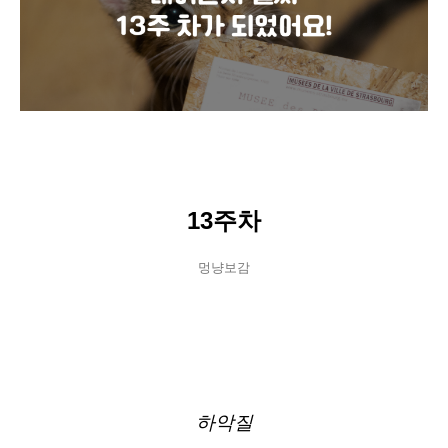
13주차
멍냥보감
하악질