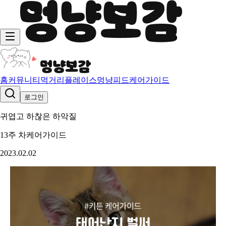
홈
커뮤니티
먹거리
플레이스
멍냥피드
케어가이드
로그인
귀엽고 하찮은 하악질
13주 차
케어가이드
2023.02.02