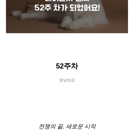
52주차
멍냥보감
전쟁의 끝, 새로운 시작