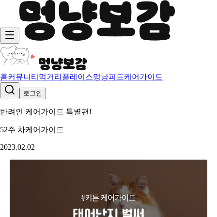
홈
커뮤니티
먹거리
플레이스
멍냥피드
케어가이드
로그인
반려인 케어가이드 특별편!
52주 차
케어가이드
2023.02.02