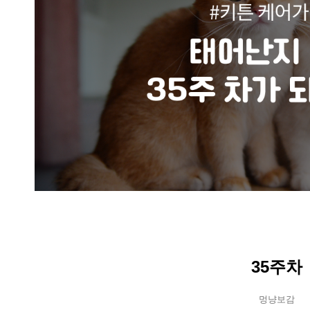
35주차
멍냥보감