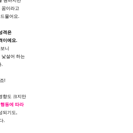
를 원하지만
의 꿈이라고
 드물어요.
성격은
격이에요.
다보니
을 낯설어 하는
.
죠!
영향도 크지만
 행동에 따라
성되기도,
다.