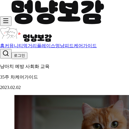
홈
커뮤니티
먹거리
플레이스
멍냥피드
케어가이드
로그인
냥아치 예방 사회화 교육
35주 차
케어가이드
2023.02.02