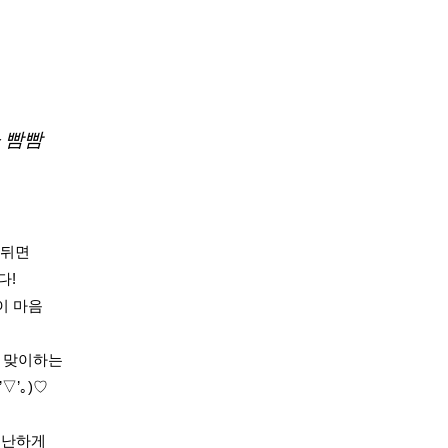
 빰빰
 뒤면
다!
이 마음
 맞이하는
▽’｡)♡
무난하게