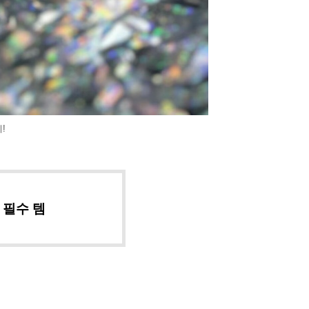
!
치 필수 템