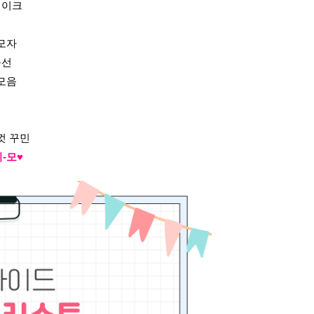
케이크
 모자
풍선
 모음
껏 꾸민
-모♥