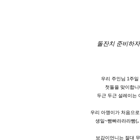
돌잔치 준비하자
우리 주인님 1주일
첫돌을 맞이합니
두근 두근 설레이는 
우리 아깽이가 처음으로
생일~빰빠라라라빰(｡’
보감이언니는 절대 