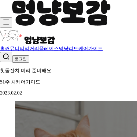
홈
커뮤니티
먹거리
플레이스
멍냥피드
케어가이드
로그인
첫돌잔치 미리 준비해요
51주 차
케어가이드
2023.02.02