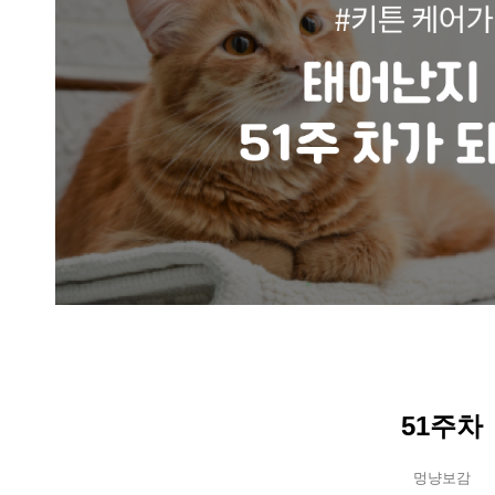
51주차
멍냥보감