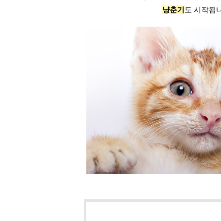
냥춘기
도 시작됩니