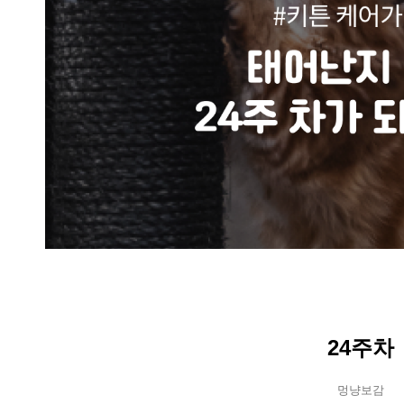
24주차
멍냥보감