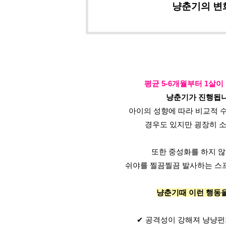
냥춘기의 변
평균 5-6개월부터 1살이
냥춘기가 진행됩니
아이의 성향에 따라 비교적 
경우도 있지만 굉장히 
또한 중성화를 하지 않
쉬야를 찔끔찔끔 발사하는 스
냥춘기때 이런 행동을
✔ 공격성이 강해져 냥냥펀