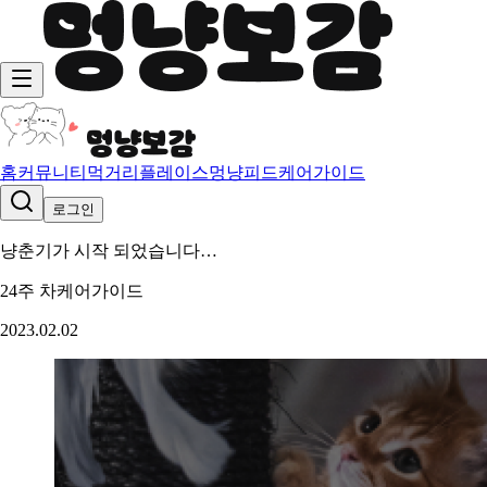
홈
커뮤니티
먹거리
플레이스
멍냥피드
케어가이드
로그인
냥춘기가 시작 되었습니다…
24주 차
케어가이드
2023.02.02