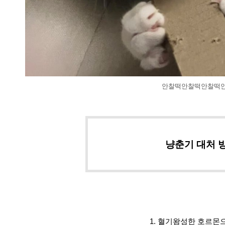
안찰떡안찰떡안찰떡
냥춘기 대처 
1. 혈기왕성한 호르몬