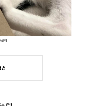
안찰떡
방법
으로 인해